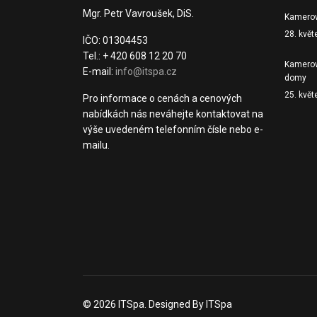
Mgr. Petr Vavroušek, DiS.
Kamerov
28. kvě
IČO: 01304453
Tel.: + 420 608 12 20 70
Kamerov
E-mail:
info@itspa.cz
domy
25. kvě
Pro informace o cenách a cenových
nabídkách nás neváhejte kontaktovat na
výše uvedeném telefonním čísle nebo e-
mailu.
© 2026 ITSpa. Designed By ITSpa