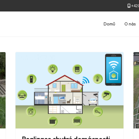
+420
Domů
O nás