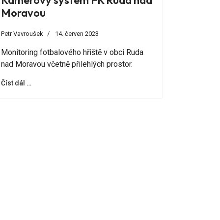
Kamerový systém FK Ruda nad
Moravou
Petr Vavroušek
14. červen 2023
Monitoring fotbalového hřiště v obci Ruda
nad Moravou včetně přilehlých prostor.
Číst dál …