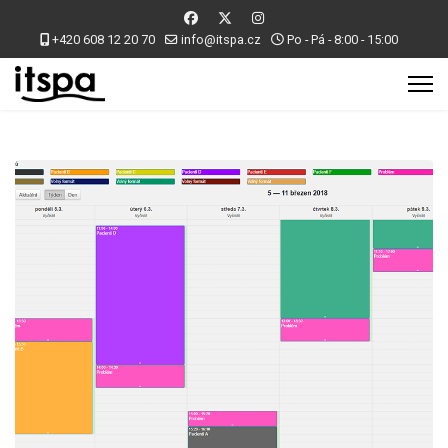
+420 608 12 20 70
info@itspa.cz
Po - Pá - 8:00 - 15:00