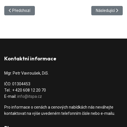
Předchozí článek: Kamerové systémy pro města a obce
Další článek: Kam
Předchozí
Následující
Kontaktní informace
Mgr. Petr Vavroušek, DiS.
IČO: 01304453
Tel.: + 420 608 12 20 70
E-mail:
info@itspa.cz
Pro informace o cenách a cenových nabídkách nás neváhejte
kontaktovat na výše uvedeném telefonním čísle nebo e-mailu.