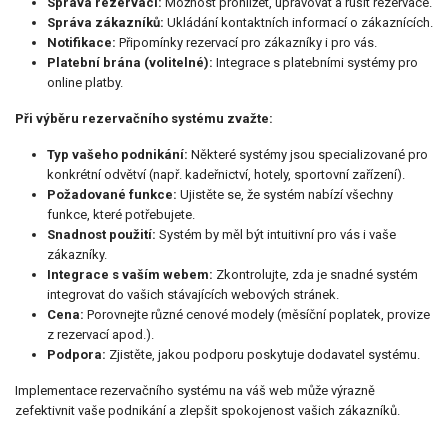
Správa rezervací:
Možnost prohlížet, upravovat a rušit rezervace.
Správa zákazníků:
Ukládání kontaktních informací o zákaznících.
Notifikace:
Připomínky rezervací pro zákazníky i pro vás.
Platební brána (volitelné):
Integrace s platebními systémy pro
online platby.
Při výběru rezervačního systému zvažte:
Typ vašeho podnikání:
Některé systémy jsou specializované pro
konkrétní odvětví (např. kadeřnictví, hotely, sportovní zařízení).
Požadované funkce:
Ujistěte se, že systém nabízí všechny
funkce, které potřebujete.
Snadnost použití:
Systém by měl být intuitivní pro vás i vaše
zákazníky.
Integrace s vaším webem:
Zkontrolujte, zda je snadné systém
integrovat do vašich stávajících webových stránek.
Cena:
Porovnejte různé cenové modely (měsíční poplatek, provize
z rezervací apod.).
Podpora:
Zjistěte, jakou podporu poskytuje dodavatel systému.
Implementace rezervačního systému na váš web může výrazně
zefektivnit vaše podnikání a zlepšit spokojenost vašich zákazníků.